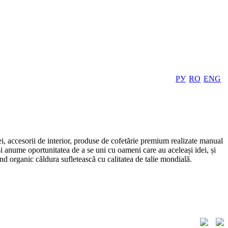
РУ
RO
ENG
i, accesorii de interior, produse de cofetărie premium realizate manual
 și anume oportunitatea de a se uni cu oameni care au aceleași idei, și
ând organic căldura sufletească cu calitatea de talie mondială.