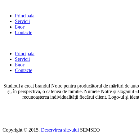
Principala
Servicii
Блог
Contacte
Principala
Servicii
Блог
Contacte
Studioul a creat brandul Notre pentru producătorul de mărfuri de autor
și, în perspectivă, o cafenea de familie. Numele Notre și sloganul «
recunoașterea individualității fiecărui client. Logo-ul și ide
Copyright © 2015.
Deservirea site-ului
SEMSEO