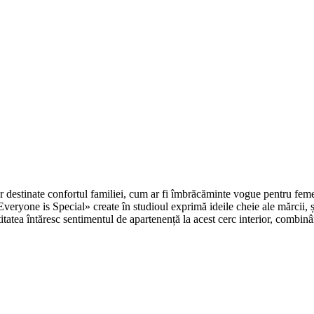
 destinate confortul familiei, cum ar fi îmbrăcăminte vogue pentru feme
Everyone is Special
» create în studioul exprimă ideile cheie ale mărcii,
ntitatea întăresc sentimentul de apartenență la acest cerc interior, combin